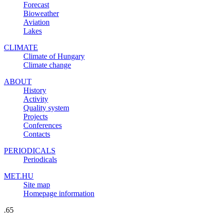
Forecast
Bioweather
Aviation
Lakes
CLIMATE
Climate of Hungary
Climate change
ABOUT
History
Activity
Quality system
Projects
Conferences
Contacts
PERIODICALS
Periodicals
MET.HU
Site map
Homepage information
.65