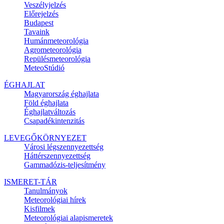
Veszélyjelzés
Előrejelzés
Budapest
Tavaink
Humánmeteorológia
Agrometeorológia
Repülésmeteorológia
MeteoStúdió
ÉGHAJLAT
Magyarország éghajlata
Föld éghajlata
Éghajlatváltozás
Csapadékintenzitás
LEVEGŐKÖRNYEZET
Városi légszennyezettség
Háttérszennyezettség
Gammadózis-teljesítmény
ISMERET-TÁR
Tanulmányok
Meteorológiai hírek
Kisfilmek
Meteorológiai alapismeretek