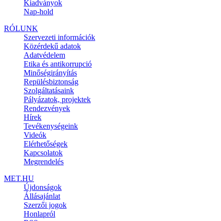
Kiadványok
Nap-hold
RÓLUNK
Szervezeti információk
Közérdekű adatok
Adatvédelem
Etika és antikorrupció
Minőségirányítás
Repülésbiztonság
Szolgáltatásaink
Pályázatok, projektek
Rendezvények
Hírek
Tevékenységeink
Videók
Elérhetőségek
Kapcsolatok
Megrendelés
MET.HU
Újdonságok
Állásajánlat
Szerzői jogok
Honlapról