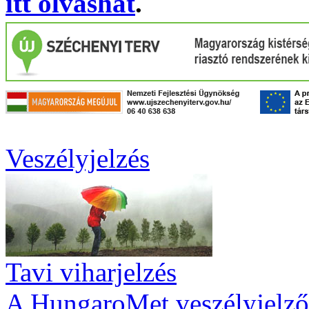
itt olvashat
.
Veszélyjelzés
Tavi viharjelzés
A HungaroMet veszélyjelző