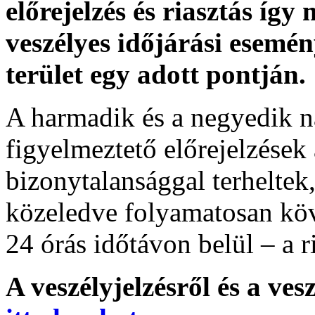
előrejelzés és riasztás így
veszélyes időjárási esemén
terület egy adott pontján.
A harmadik és a negyedik n
figyelmeztető előrejelzések
bizonytalansággal terheltek
közeledve folyamatosan köv
24 órás időtávon belül – a r
A veszélyjelzésről és a ves