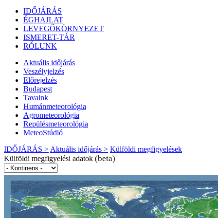
IDŐJÁRÁS
ÉGHAJLAT
LEVEGŐKÖRNYEZET
ISMERET-TÁR
RÓLUNK
Aktuális
időjárás
Veszélyjelzés
Előrejelzés
Budapest
Tavaink
Humánmeteorológia
Agrometeorológia
Repülésmeteorológia
MeteoStúdió
IDŐJÁRÁS >
Aktuális
időjárás
>
Külföldi megfigyelések
(beta)
Külföldi megfigyelési adatok