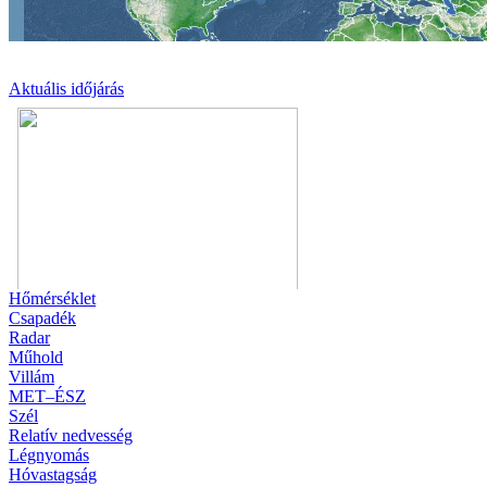
Aktuális
időjárás
Hőmérséklet
Csapadék
Radar
Műhold
Villám
MET–ÉSZ
Szél
Relatív nedvesség
Légnyomás
Hóvastagság