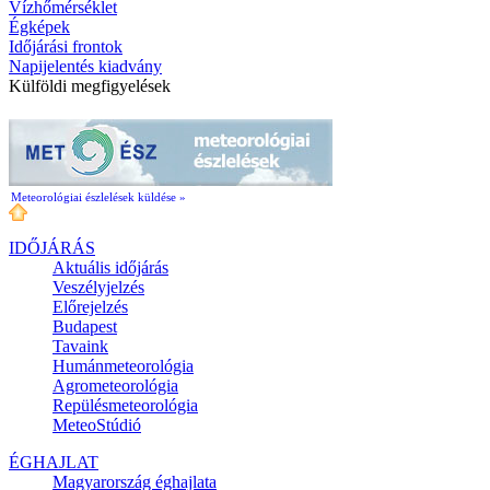
Vízhőmérséklet
Égképek
Időjárási frontok
Napijelentés kiadvány
Külföldi megfigyelések
Meteorológiai észlelések küldése »
IDŐJÁRÁS
Aktuális
időjárás
Veszélyjelzés
Előrejelzés
Budapest
Tavaink
Humánmeteorológia
Agrometeorológia
Repülésmeteorológia
MeteoStúdió
ÉGHAJLAT
Magyarország éghajlata