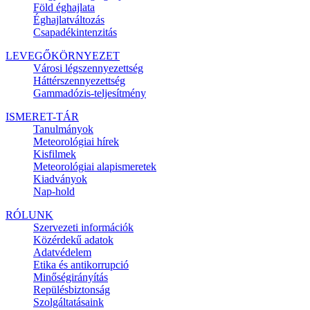
Föld éghajlata
Éghajlatváltozás
Csapadékintenzitás
LEVEGŐKÖRNYEZET
Városi légszennyezettség
Háttérszennyezettség
Gammadózis-teljesítmény
ISMERET-TÁR
Tanulmányok
Meteorológiai hírek
Kisfilmek
Meteorológiai alapismeretek
Kiadványok
Nap-hold
RÓLUNK
Szervezeti információk
Közérdekű adatok
Adatvédelem
Etika és antikorrupció
Minőségirányítás
Repülésbiztonság
Szolgáltatásaink