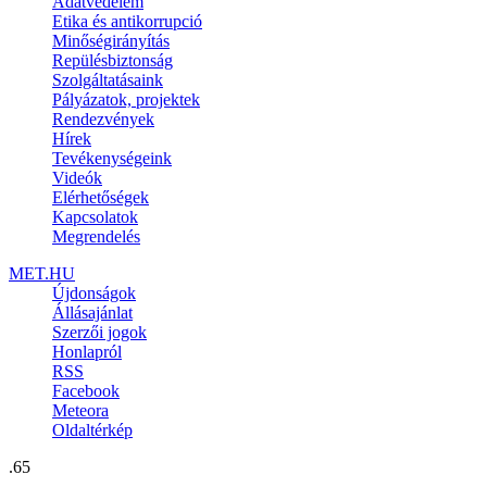
Adatvédelem
Etika és antikorrupció
Minőségirányítás
Repülésbiztonság
Szolgáltatásaink
Pályázatok, projektek
Rendezvények
Hírek
Tevékenységeink
Videók
Elérhetőségek
Kapcsolatok
Megrendelés
MET.HU
Újdonságok
Állásajánlat
Szerzői jogok
Honlapról
RSS
Facebook
Meteora
Oldaltérkép
.65