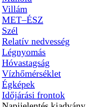
Villám
MET–ÉSZ
Szél
Relatív nedvesség
Légnyomás
Hóvastagság
Vízhőmérséklet
Égképek
Időjárási frontok
Napijelentés kiadvány