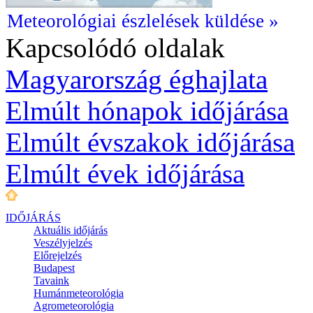
Meteorológiai észlelések küldése »
Kapcsolódó oldalak
Magyarország éghajlata
Elmúlt hónapok időjárása
Elmúlt évszakok időjárása
Elmúlt évek időjárása
IDŐJÁRÁS
Aktuális
időjárás
Veszélyjelzés
Előrejelzés
Budapest
Tavaink
Humánmeteorológia
Agrometeorológia