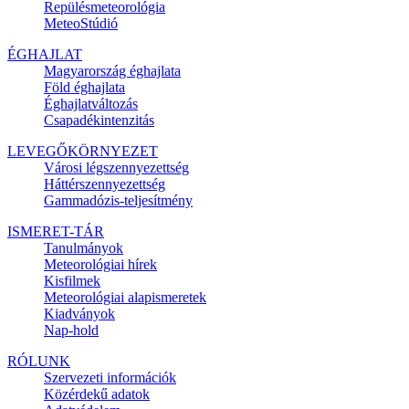
Repülésmeteorológia
MeteoStúdió
ÉGHAJLAT
Magyarország éghajlata
Föld éghajlata
Éghajlatváltozás
Csapadékintenzitás
LEVEGŐKÖRNYEZET
Városi légszennyezettség
Háttérszennyezettség
Gammadózis-teljesítmény
ISMERET-TÁR
Tanulmányok
Meteorológiai hírek
Kisfilmek
Meteorológiai alapismeretek
Kiadványok
Nap-hold
RÓLUNK
Szervezeti információk
Közérdekű adatok