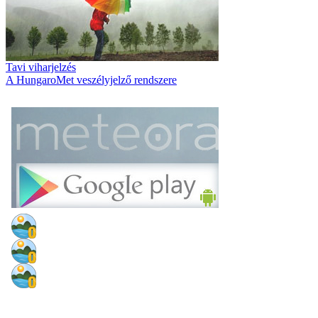
Tavi viharjelzés
A HungaroMet veszélyjelző rendszere