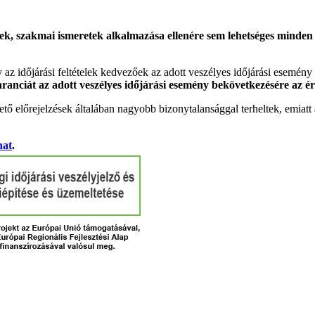
k, szakmai ismeretek alkalmazása ellenére sem lehetséges minden es
gy az időjárási feltételek kedvezőek az adott veszélyes időjárási esemény
garanciát az adott veszélyes időjárási esemény bekövetkezésére az ér
tő előrejelzések általában nagyobb bizonytalansággal terheltek, emia
hat
.