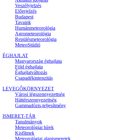
Veszélyjelzés
Előrejelzés
Budapest
Tavaink
Humánmeteorológia
Agrometeorológia
Repülésmeteorológia
MeteoStúdió
ÉGHAJLAT
Magyarország éghajlata
Föld éghajlata
Éghajlatváltozás
Csapadékintenzitás
LEVEGŐKÖRNYEZET
Városi légszennyezettség
Háttérszennyezettség
Gammadózis-teljesítmény
ISMERET-TÁR
Tanulmányok
Meteorológiai hírek
Kisfilmek
Meteorológiai alapismeretek