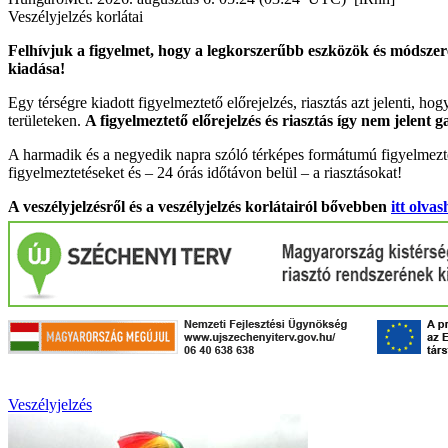
Veszélyjelzés korlátai
Felhívjuk a figyelmet, hogy a legkorszerűbb eszközök és módszere
kiadása!
Egy térségre kiadott figyelmeztető előrejelzés, riasztás azt jelenti, ho
területeken.
A figyelmeztető előrejelzés és riasztás így nem jelent 
A harmadik és a negyedik napra szóló térképes formátumú figyelmezte
figyelmeztetéseket és – 24 órás időtávon belül – a riasztásokat!
A veszélyjelzésről és a veszélyjelzés korlátairól bővebben
itt olvas
Veszélyjelzés