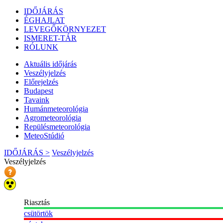
IDŐJÁRÁS
ÉGHAJLAT
LEVEGŐKÖRNYEZET
ISMERET-TÁR
RÓLUNK
Aktuális
időjárás
Veszélyjelzés
Előrejelzés
Budapest
Tavaink
Humánmeteorológia
Agrometeorológia
Repülésmeteorológia
MeteoStúdió
IDŐJÁRÁS >
Veszélyjelzés
Veszélyjelzés
Riasztás
csütörtök