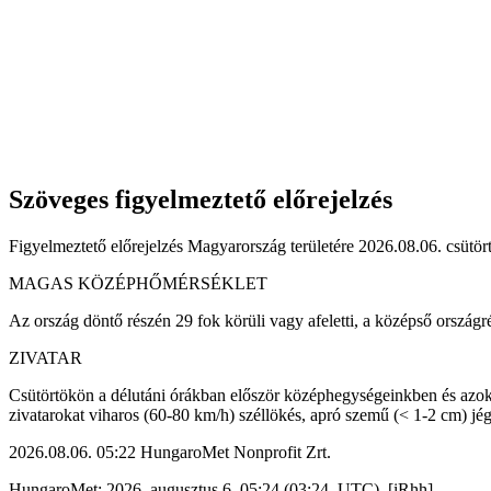
Szöveges figyelmeztető előrejelzés
Figyelmeztető előrejelzés Magyarország területére 2026.08.06. csütört
MAGAS KÖZÉPHŐMÉRSÉKLET
Az ország döntő részén 29 fok körüli vagy afeletti, a középső ország
ZIVATAR
Csütörtökön a délutáni órákban először középhegységeinkben és azok 
zivatarokat viharos (60-80 km/h) széllökés, apró szemű (< 1-2 cm) jég,
2026.08.06. 05:22 HungaroMet Nonprofit Zrt.
HungaroMet: 2026. augusztus 6. 05:24 (03:24 UTC) [iRhh]