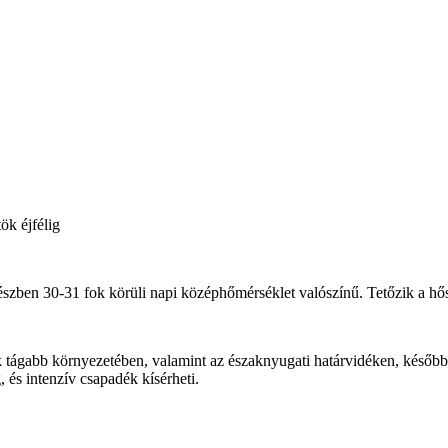
ök éjfélig
részben 30-31 fok körüli napi középhőmérséklet valószínű. Tetőzik a hő
tágabb környezetében, valamint az északnyugati határvidéken, később a
 és intenzív csapadék kísérheti.