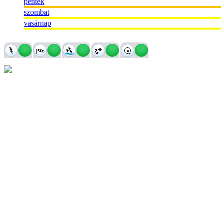
péntek
szombat
vasárnap