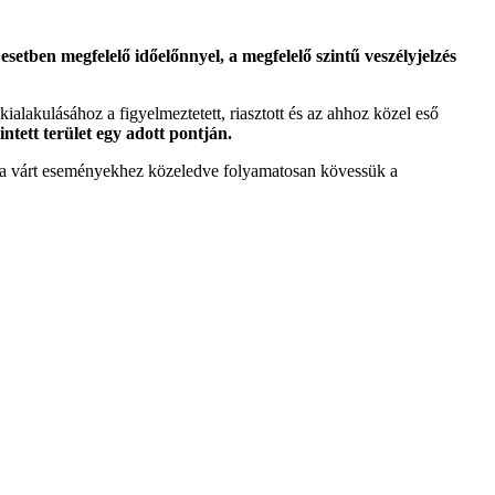
etben megfelelő időelőnnyel, a megfelelő szintű veszélyjelzés
 kialakulásához a figyelmeztetett, riasztott és az ahhoz közel eső
intett terület egy adott pontján.
tt a várt eseményekhez közeledve folyamatosan kövessük a