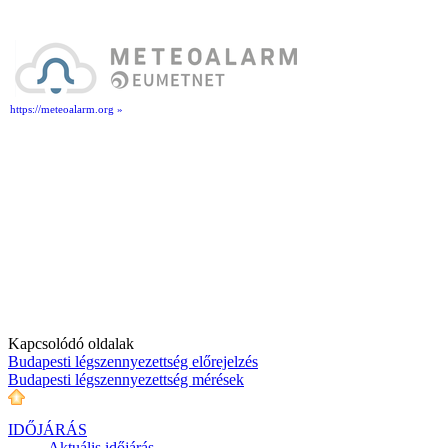
https://meteoalarm.org »
Kapcsolódó oldalak
Budapesti légszennyezettség előrejelzés
Budapesti légszennyezettség mérések
IDŐJÁRÁS
Aktuális
időjárás