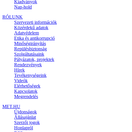
Kiadványok
Nap-hold
RÓLUNK
Szervezeti információk
Közérdekű adatok
Adatvédelem
Etika és antikorrupció
Minőségirányítás
Repülésbiztonság
Szolgáltatásaink
Pályázatok, projektek
Rendezvények
Hírek
Tevékenységeink
Videók
Elérhetőségek
Kapcsolatok
Megrendelés
MET.HU
Újdonságok
Állásajánlat
Szerzői jogok
Honlapról