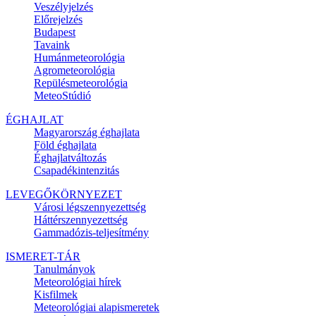
Veszélyjelzés
Előrejelzés
Budapest
Tavaink
Humánmeteorológia
Agrometeorológia
Repülésmeteorológia
MeteoStúdió
ÉGHAJLAT
Magyarország éghajlata
Föld éghajlata
Éghajlatváltozás
Csapadékintenzitás
LEVEGŐKÖRNYEZET
Városi légszennyezettség
Háttérszennyezettség
Gammadózis-teljesítmény
ISMERET-TÁR
Tanulmányok
Meteorológiai hírek
Kisfilmek
Meteorológiai alapismeretek