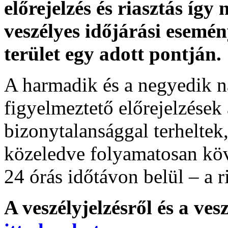
előrejelzés és riasztás így
veszélyes időjárási esemén
terület egy adott pontján.
A harmadik és a negyedik n
figyelmeztető előrejelzések
bizonytalansággal terheltek
közeledve folyamatosan köv
24 órás időtávon belül – a r
A veszélyjelzésről és a ves