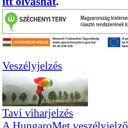
itt olvashat
.
Veszélyjelzés
Tavi viharjelzés
A HungaroMet veszélyjelző