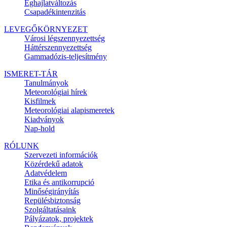
Éghajlatváltozás
Csapadékintenzitás
LEVEGŐKÖRNYEZET
Városi légszennyezettség
Háttérszennyezettség
Gammadózis-teljesítmény
ISMERET-TÁR
Tanulmányok
Meteorológiai hírek
Kisfilmek
Meteorológiai alapismeretek
Kiadványok
Nap-hold
RÓLUNK
Szervezeti információk
Közérdekű adatok
Adatvédelem
Etika és antikorrupció
Minőségirányítás
Repülésbiztonság
Szolgáltatásaink
Pályázatok, projektek