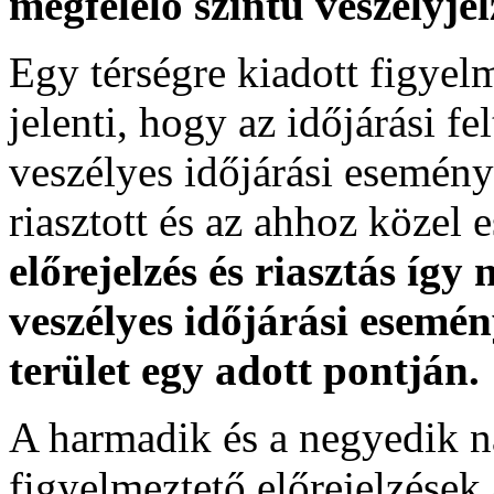
megfelelő szintű veszélyje
Egy térségre kiadott figyelme
jelenti, hogy az időjárási f
veszélyes időjárási esemény
riasztott és az ahhoz közel 
előrejelzés és riasztás így
veszélyes időjárási esemén
terület egy adott pontján.
A harmadik és a negyedik n
figyelmeztető előrejelzések