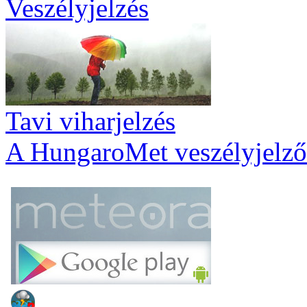
Veszélyjelzés
Tavi viharjelzés
A HungaroMet veszélyjelző