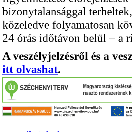
bizonytalansággal terheltek
közeledve folyamatosan köv
24 órás időtávon belül – a r
A veszélyjelzésről és a ves
itt olvashat
.