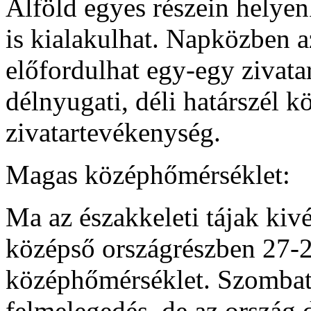
Alföld egyes részein helye
is kialakulhat. Napközben a
előfordulhat egy-egy zivata
délnyugati, déli határszél k
zivatartevékenység.
Magas középhőmérséklet:
Ma az északkeleti tájak kivét
középső országrészben 27-29
középhőmérséklet. Szombat
felmelegedés, de az ország d