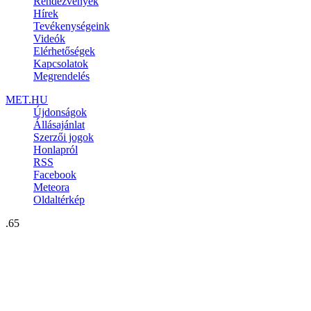
Rendezvények
Hírek
Tevékenységeink
Videók
Elérhetőségek
Kapcsolatok
Megrendelés
MET.HU
Újdonságok
Állásajánlat
Szerzői jogok
Honlapról
RSS
Facebook
Meteora
Oldaltérkép
.65