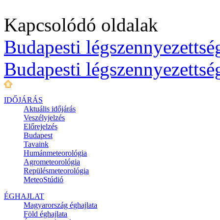
Kapcsolódó oldalak
Budapesti légszennyezettség
Budapesti légszennyezettsé
IDŐJÁRÁS
Aktuális
időjárás
Veszélyjelzés
Előrejelzés
Budapest
Tavaink
Humánmeteorológia
Agrometeorológia
Repülésmeteorológia
MeteoStúdió
ÉGHAJLAT
Magyarország éghajlata
Föld éghajlata