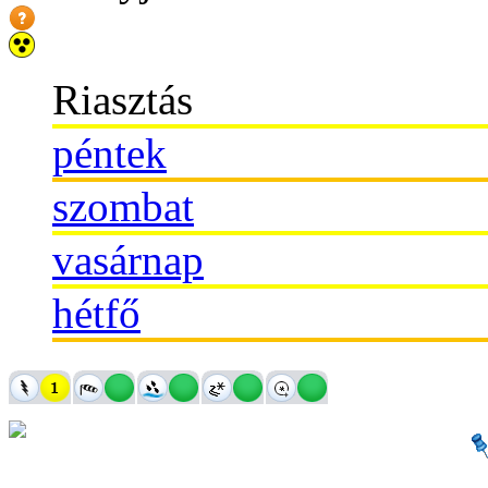
Riasztás
péntek
szombat
vasárnap
hétfő