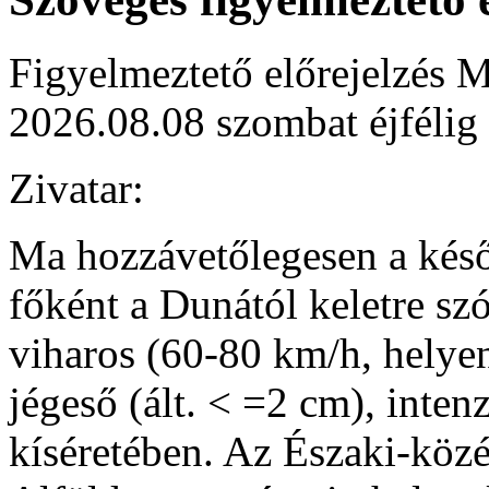
Figyelmeztető előrejelzés M
2026.08.08 szombat éjfélig
Zivatar:
Ma hozzávetőlegesen a késő d
főként a Dunától keletre sz
viharos (60-80 km/h, helye
jégeső (ált. < =2 cm), inte
kíséretében. Az Északi-közé