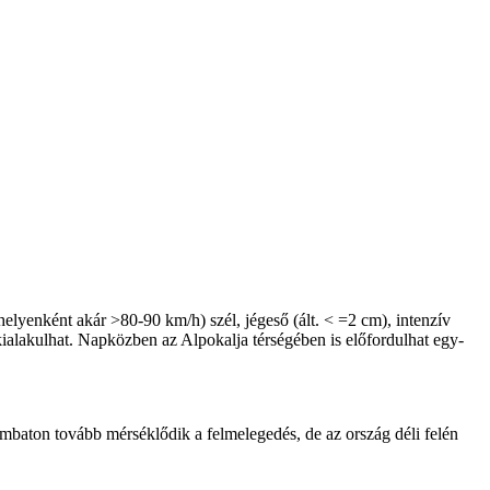
helyenként akár >80-90 km/h) szél, jégeső (ált. < =2 cm), intenzív
alakulhat. Napközben az Alpokalja térségében is előfordulhat egy-
zombaton tovább mérséklődik a felmelegedés, de az ország déli felén