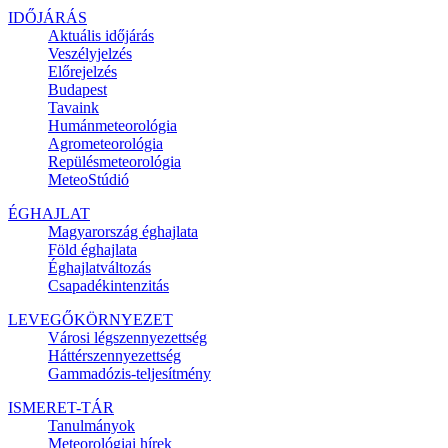
IDŐJÁRÁS
Aktuális
időjárás
Veszélyjelzés
Előrejelzés
Budapest
Tavaink
Humánmeteorológia
Agrometeorológia
Repülésmeteorológia
MeteoStúdió
ÉGHAJLAT
Magyarország éghajlata
Föld éghajlata
Éghajlatváltozás
Csapadékintenzitás
LEVEGŐKÖRNYEZET
Városi légszennyezettség
Háttérszennyezettség
Gammadózis-teljesítmény
ISMERET-TÁR
Tanulmányok
Meteorológiai hírek