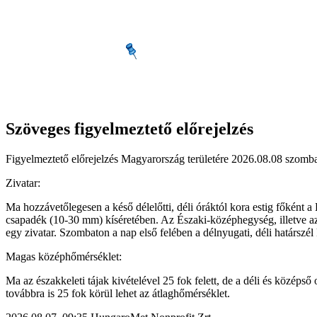
Szöveges figyelmeztető előrejelzés
Figyelmeztető előrejelzés Magyarország területére 2026.08.08 szombat
Zivatar:
Ma hozzávetőlegesen a késő délelőtti, déli óráktól kora estig főként 
csapadék (10-30 mm) kíséretében. Az Északi-középhegység, illetve az
egy zivatar. Szombaton a nap első felében a délnyugati, déli határszél
Magas középhőmérséklet:
Ma az északkeleti tájak kivételével 25 fok felett, de a déli és közép
továbbra is 25 fok körül lehet az átlaghőmérséklet.