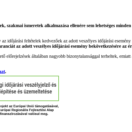
k, szakmai ismeretek alkalmazása ellenére sem lehetséges minden es
gy az időjárási feltételek kedvezőek az adott veszélyes időjárási esemény
garanciát az adott veszélyes időjárási esemény bekövetkezésére az ér
tő előrejelzések általában nagyobb bizonytalansággal terheltek, emia
hat
.