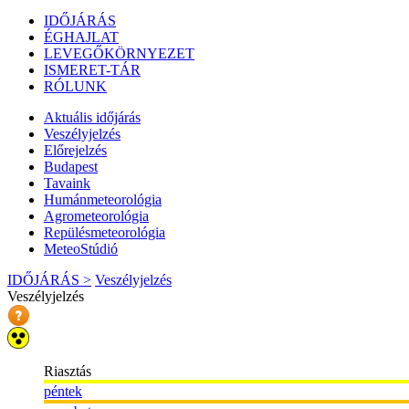
IDŐJÁRÁS
ÉGHAJLAT
LEVEGŐKÖRNYEZET
ISMERET-TÁR
RÓLUNK
Aktuális
időjárás
Veszélyjelzés
Előrejelzés
Budapest
Tavaink
Humánmeteorológia
Agrometeorológia
Repülésmeteorológia
MeteoStúdió
IDŐJÁRÁS >
Veszélyjelzés
Veszélyjelzés
Riasztás
péntek