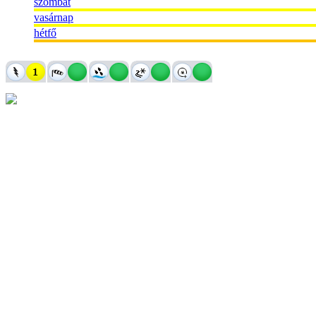
szombat
vasárnap
hétfő