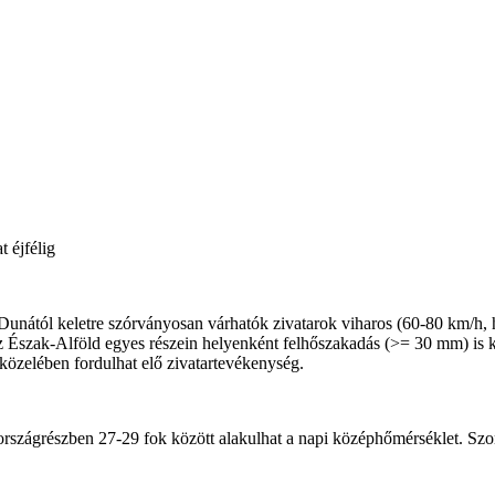
 éjfélig
a Dunától keletre szórványosan várhatók zivatarok viharos (60-80 km/h, 
 Észak-Alföld egyes részein helyenként felhőszakadás (>= 30 mm) is ki
 közelében fordulhat elő zivatartevékenység.
ső országrészben 27-29 fok között alakulhat a napi középhőmérséklet. S