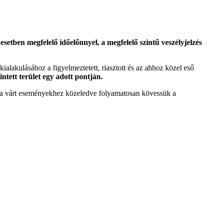
etben megfelelő időelőnnyel, a megfelelő szintű veszélyjelzés
 kialakulásához a figyelmeztetett, riasztott és az ahhoz közel eső
intett terület egy adott pontján.
tt a várt eseményekhez közeledve folyamatosan kövessük a