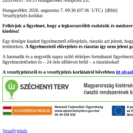
2026.08.07. 09:35 HungaroMet Nonprofit Zrt.
HungaroMet: 2026. augusztus 7. 09:36 (07:36 UTC) [iRhh]
Veszélyjelzés korlátai
Felhívjuk a figyelmet, hogy a legkorszerűbb eszközök és módszere
kiadása!
Egy térségre kiadott figyelmeztető előrejelzés, riasztás azt jelenti, ho
területeken.
A figyelmeztető előrejelzés és riasztás így nem jelent 
A harmadik és a negyedik napra szóló térképes formátumú figyelmezte
figyelmeztetéseket és – 24 órás időtávon belül – a riasztásokat!
A veszélyjelzésről és a veszélyjelzés korlátairól bővebben
itt olvas
Veszélyjelzés