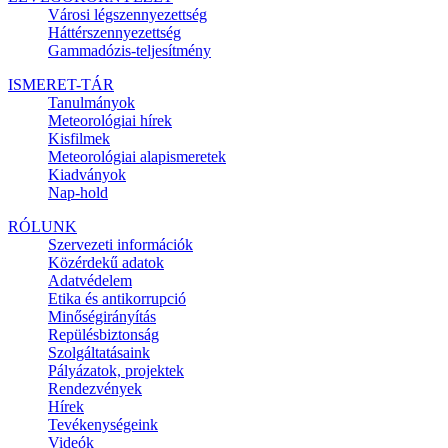
Városi légszennyezettség
Háttérszennyezettség
Gammadózis-teljesítmény
ISMERET-TÁR
Tanulmányok
Meteorológiai hírek
Kisfilmek
Meteorológiai alapismeretek
Kiadványok
Nap-hold
RÓLUNK
Szervezeti információk
Közérdekű adatok
Adatvédelem
Etika és antikorrupció
Minőségirányítás
Repülésbiztonság
Szolgáltatásaink
Pályázatok, projektek
Rendezvények
Hírek
Tevékenységeink
Videók