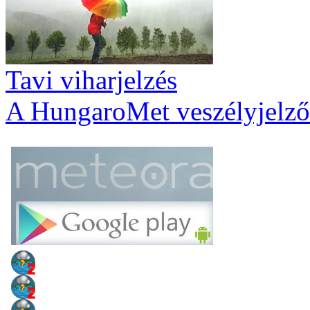
Tavi viharjelzés
A HungaroMet veszélyjelző