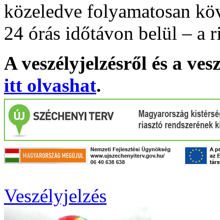
közeledve folyamatosan köv
24 órás időtávon belül – a r
A veszélyjelzésről és a ves
itt olvashat
.
Veszélyjelzés