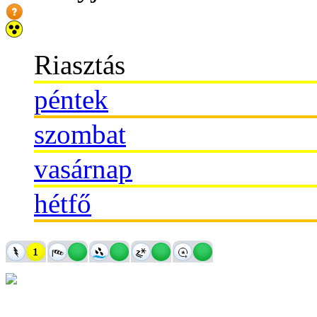
Riasztás
péntek
szombat
vasárnap
hétfő