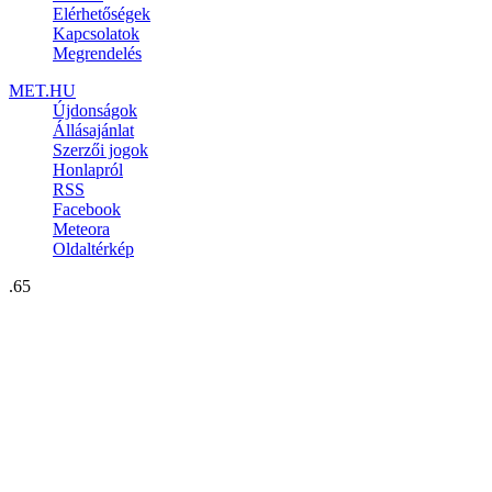
Elérhetőségek
Kapcsolatok
Megrendelés
MET.HU
Újdonságok
Állásajánlat
Szerzői jogok
Honlapról
RSS
Facebook
Meteora
Oldaltérkép
.65