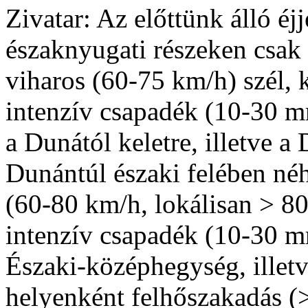
Zivatar: Az előttünk álló éjj
északnyugati részeken csak 
viharos (60-75 km/h) szél, 
intenzív csapadék (10-30 m
a Dunától keletre, illetve 
Dunántúl északi felében néh
(60-80 km/h, lokálisan > 80
intenzív csapadék (10-30 m
Északi-középhegység, illetv
helyenként felhőszakadás (