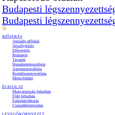
Budapesti légszennyezettség
Budapesti légszennyezettsé
IDŐJÁRÁS
Aktuális
időjárás
Veszélyjelzés
Előrejelzés
Budapest
Tavaink
Humánmeteorológia
Agrometeorológia
Repülésmeteorológia
MeteoStúdió
ÉGHAJLAT
Magyarország éghajlata
Föld éghajlata
Éghajlatváltozás
Csapadékintenzitás
LEVEGŐKÖRNYEZET