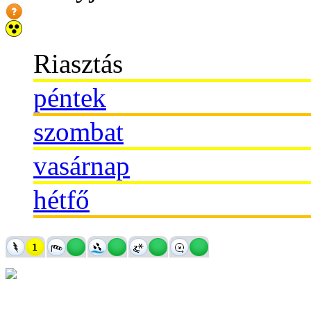
Riasztás
péntek
szombat
vasárnap
hétfő