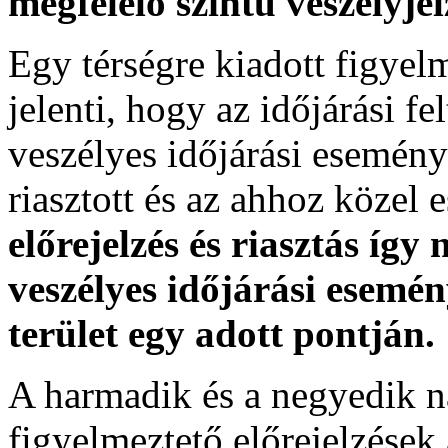
megfelelő szintű veszélyje
Egy térségre kiadott figyelme
jelenti, hogy az időjárási f
veszélyes időjárási esemény
riasztott és az ahhoz közel 
előrejelzés és riasztás így
veszélyes időjárási esemén
terület egy adott pontján.
A harmadik és a negyedik n
figyelmeztető előrejelzések