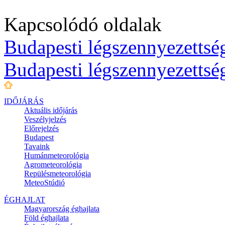
Kapcsolódó oldalak
Budapesti légszennyezettség
Budapesti légszennyezettsé
IDŐJÁRÁS
Aktuális
időjárás
Veszélyjelzés
Előrejelzés
Budapest
Tavaink
Humánmeteorológia
Agrometeorológia
Repülésmeteorológia
MeteoStúdió
ÉGHAJLAT
Magyarország éghajlata
Föld éghajlata