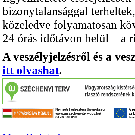
bizonytalansággal terheltek
közeledve folyamatosan köv
24 órás időtávon belül – a r
A veszélyjelzésről és a ves
itt olvashat
.