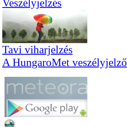
Veszélyjelzés
Tavi viharjelzés
A HungaroMet veszélyjelző