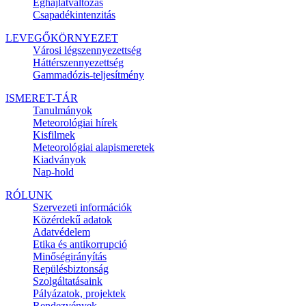
Éghajlatváltozás
Csapadékintenzitás
LEVEGŐKÖRNYEZET
Városi légszennyezettség
Háttérszennyezettség
Gammadózis-teljesítmény
ISMERET-TÁR
Tanulmányok
Meteorológiai hírek
Kisfilmek
Meteorológiai alapismeretek
Kiadványok
Nap-hold
RÓLUNK
Szervezeti információk
Közérdekű adatok
Adatvédelem
Etika és antikorrupció
Minőségirányítás
Repülésbiztonság
Szolgáltatásaink
Pályázatok, projektek
Rendezvények