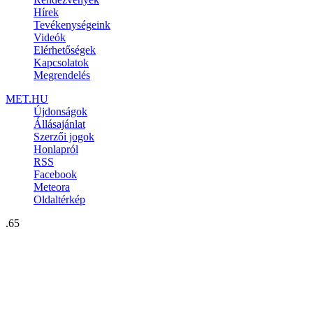
Hírek
Tevékenységeink
Videók
Elérhetőségek
Kapcsolatok
Megrendelés
MET.HU
Újdonságok
Állásajánlat
Szerzői jogok
Honlapról
RSS
Facebook
Meteora
Oldaltérkép
.65