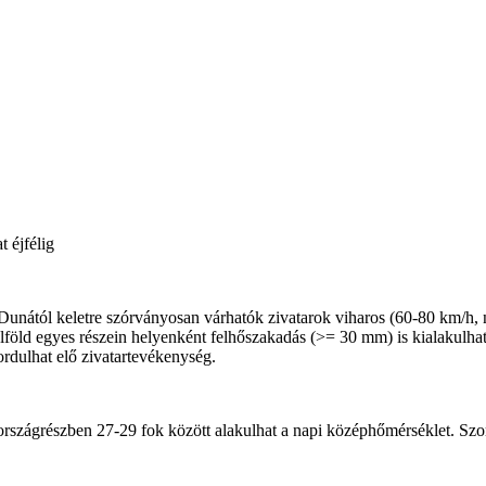
 éjfélig
a Dunától keletre szórványosan várhatók zivatarok viharos (60-80 km/h, 
föld egyes részein helyenként felhőszakadás (>= 30 mm) is kialakulhat.
ordulhat elő zivatartevékenység.
ső országrészben 27-29 fok között alakulhat a napi középhőmérséklet. S