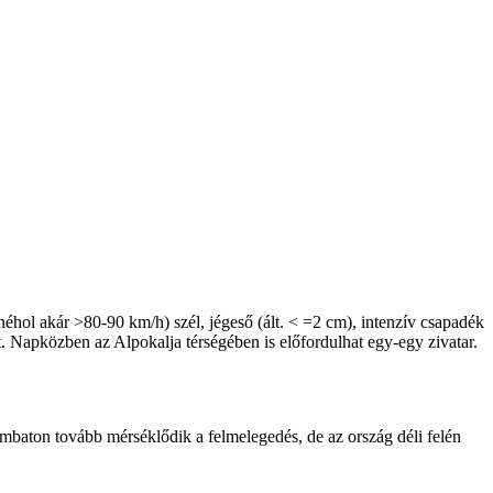
néhol akár >80-90 km/h) szél, jégeső (ált. < =2 cm), intenzív csapadék
 Napközben az Alpokalja térségében is előfordulhat egy-egy zivatar.
zombaton tovább mérséklődik a felmelegedés, de az ország déli felén