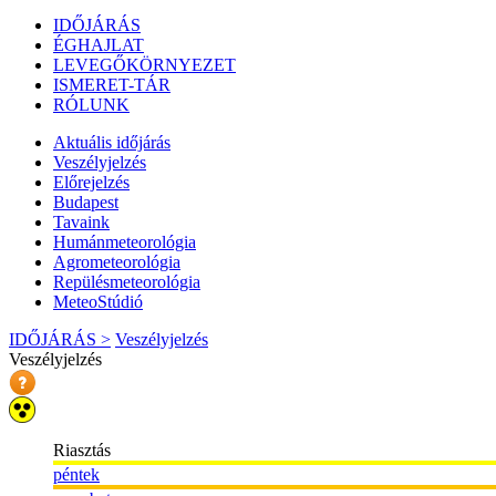
IDŐJÁRÁS
ÉGHAJLAT
LEVEGŐKÖRNYEZET
ISMERET-TÁR
RÓLUNK
Aktuális
időjárás
Veszélyjelzés
Előrejelzés
Budapest
Tavaink
Humánmeteorológia
Agrometeorológia
Repülésmeteorológia
MeteoStúdió
IDŐJÁRÁS >
Veszélyjelzés
Veszélyjelzés
Riasztás
péntek