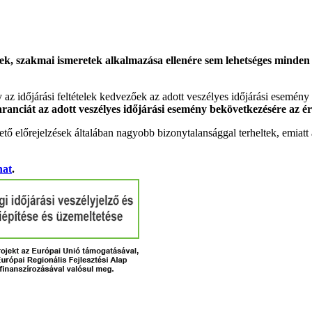
k, szakmai ismeretek alkalmazása ellenére sem lehetséges minden es
gy az időjárási feltételek kedvezőek az adott veszélyes időjárási esemény
garanciát az adott veszélyes időjárási esemény bekövetkezésére az ér
tő előrejelzések általában nagyobb bizonytalansággal terheltek, emia
hat
.