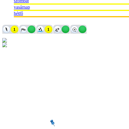
szombat
vasárnap
hétfő