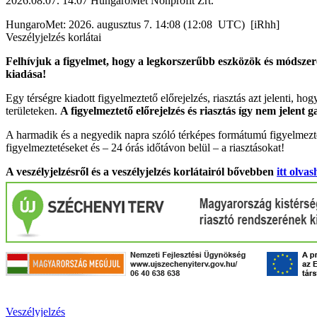
2026.08.07. 14:07 HungaroMet Nonprofit Zrt.
HungaroMet: 2026. augusztus 7. 14:08 (12:08 UTC) [iRhh]
Veszélyjelzés korlátai
Felhívjuk a figyelmet, hogy a legkorszerűbb eszközök és módszere
kiadása!
Egy térségre kiadott figyelmeztető előrejelzés, riasztás azt jelenti, ho
területeken.
A figyelmeztető előrejelzés és riasztás így nem jelent 
A harmadik és a negyedik napra szóló térképes formátumú figyelmezte
figyelmeztetéseket és – 24 órás időtávon belül – a riasztásokat!
A veszélyjelzésről és a veszélyjelzés korlátairól bővebben
itt olvas
Veszélyjelzés