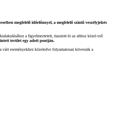
etben megfelelő időelőnnyel, a megfelelő szintű veszélyjelzés
 kialakulásához a figyelmeztetett, riasztott és az ahhoz közel eső
intett terület egy adott pontján.
tt a várt eseményekhez közeledve folyamatosan kövessük a