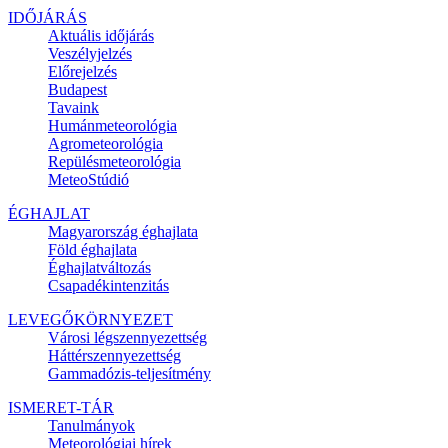
IDŐJÁRÁS
Aktuális
időjárás
Veszélyjelzés
Előrejelzés
Budapest
Tavaink
Humánmeteorológia
Agrometeorológia
Repülésmeteorológia
MeteoStúdió
ÉGHAJLAT
Magyarország éghajlata
Föld éghajlata
Éghajlatváltozás
Csapadékintenzitás
LEVEGŐKÖRNYEZET
Városi légszennyezettség
Háttérszennyezettség
Gammadózis-teljesítmény
ISMERET-TÁR
Tanulmányok
Meteorológiai hírek