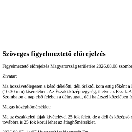
Szöveges figyelmeztető előrejelzés
Figyelmeztető előrejelzés Magyarország területére 2026.08.08 szombat
Zivatar:
Ma hozzávetőlegesen a késő délelőtti, déli óráktól kora estig főként 
(10-30 mm) kíséretében. Az Északi-középhegység, illetve az Észak-Al
Szombaton a nap első felében a délnyugati, déli határszél közelében f
Magas középhőmérséklet:
Ma az északkeleti tájak kivételével 25 fok felett, de a déli és közép
továbbra is 25 fok körül lehet az átlaghőmérséklet.