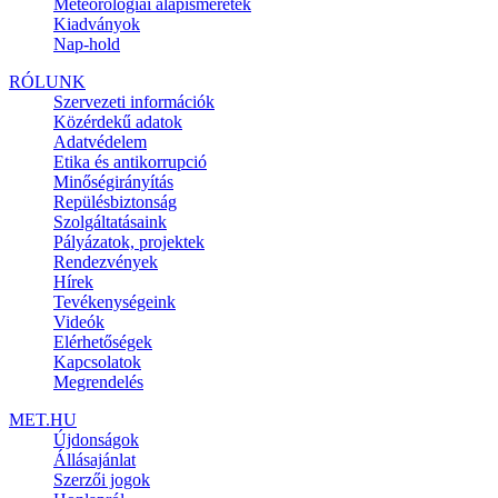
Meteorológiai alapismeretek
Kiadványok
Nap-hold
RÓLUNK
Szervezeti információk
Közérdekű adatok
Adatvédelem
Etika és antikorrupció
Minőségirányítás
Repülésbiztonság
Szolgáltatásaink
Pályázatok, projektek
Rendezvények
Hírek
Tevékenységeink
Videók
Elérhetőségek
Kapcsolatok
Megrendelés
MET.HU
Újdonságok
Állásajánlat
Szerzői jogok