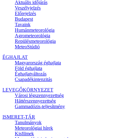
Aktuális
időjárás
Veszélyjelzés
Előrejelzés
Budapest
Tavaink
Humánmeteorológia
Agrometeorológia
Repülésmeteorológia
MeteoStúdió
ÉGHAJLAT
Magyarország éghajlata
Föld éghajlata
Éghajlatváltozás
Csapadékintenzitás
LEVEGŐKÖRNYEZET
Városi légszennyezettség
Háttérszennyezettség
Gammadózis-teljesítmény
ISMERET-TÁR
Tanulmányok
Meteorológiai hírek
Kisfilmek