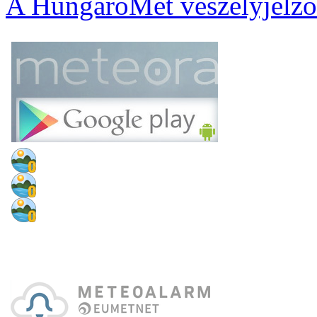
A HungaroMet veszélyjelző