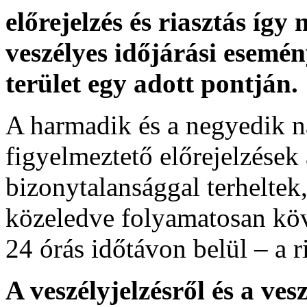
előrejelzés és riasztás így
veszélyes időjárási esemén
terület egy adott pontján.
A harmadik és a negyedik n
figyelmeztető előrejelzések
bizonytalansággal terheltek
közeledve folyamatosan köv
24 órás időtávon belül – a r
A veszélyjelzésről és a ves