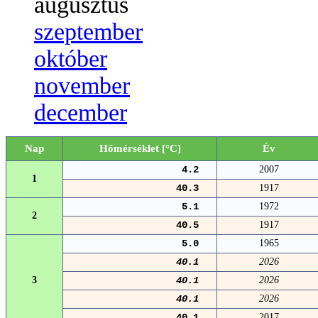
augusztus
szeptember
október
november
december
Nap
Hőmérséklet [°C]
Év
4.2
2007
1
40.3
1917
5.1
1972
2
40.5
1917
5.0
1965
40.1
2026
3
40.1
2026
40.1
2026
40.1
2017