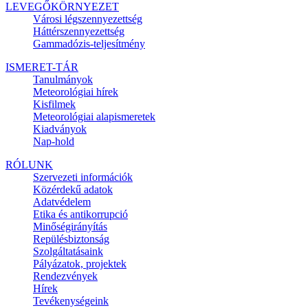
LEVEGŐKÖRNYEZET
Városi légszennyezettség
Háttérszennyezettség
Gammadózis-teljesítmény
ISMERET-TÁR
Tanulmányok
Meteorológiai hírek
Kisfilmek
Meteorológiai alapismeretek
Kiadványok
Nap-hold
RÓLUNK
Szervezeti információk
Közérdekű adatok
Adatvédelem
Etika és antikorrupció
Minőségirányítás
Repülésbiztonság
Szolgáltatásaink
Pályázatok, projektek
Rendezvények
Hírek
Tevékenységeink