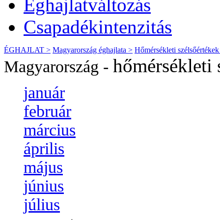
Éghajlatváltozás
Csapadékintenzitás
ÉGHAJLAT >
Magyarország éghajlata >
Hőmérsékleti szélsőértékek
hőmérsékleti 
Magyarország -
január
február
március
április
május
június
július