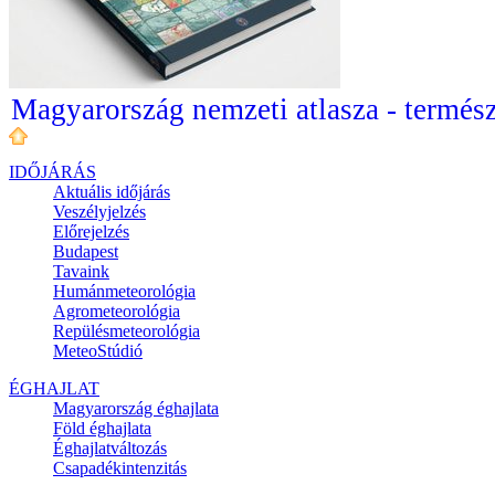
Magyarország nemzeti atlasza - termész
IDŐJÁRÁS
Aktuális
időjárás
Veszélyjelzés
Előrejelzés
Budapest
Tavaink
Humánmeteorológia
Agrometeorológia
Repülésmeteorológia
MeteoStúdió
ÉGHAJLAT
Magyarország éghajlata
Föld éghajlata
Éghajlatváltozás
Csapadékintenzitás