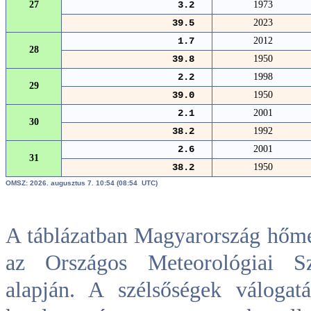
27
3.2
1973
39.5
2023
1.7
2012
28
39.8
1950
2.2
1998
29
39.0
1950
2.1
2001
30
38.2
1992
2.6
2001
31
38.2
1950
OMSZ: 2026. augusztus 7. 10:54 (08:54 UTC)
A táblázatban Magyarország hőmér
az Országos Meteorológiai Szo
alapján. A szélsőségek válogat