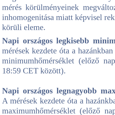
mérés körülményeinek megváltoz
inhomogenitása miatt képvisel rek
körüli eleme.
Napi országos legkisebb min
mérések kezdete óta a hazánkban 
minimumhőmérséklet (előző na
18:59 CET között).
Napi országos legnagyobb m
A mérések kezdete óta a hazánkb
maximumhőmérséklet (előző na