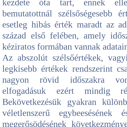
kezdete óta tart, ennek ell
bemutatottnál szélsőségesebb é
esetleg hibás érték maradt az a
század első felében, amely idő
kéziratos formában vannak adatai
Az abszolút szélsőértékek, vag
legkisebb értékek rendszerint cs
nagyon rövid időszakra von
elfogadásuk ezért mindig rés
Bekövetkezésük gyakran különb
véletlenszerű egybeesésének 
megerősödésének következménye