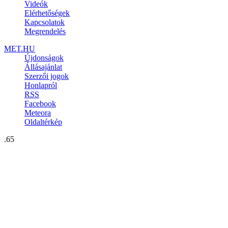
Videók
Elérhetőségek
Kapcsolatok
Megrendelés
MET.HU
Újdonságok
Állásajánlat
Szerzői jogok
Honlapról
RSS
Facebook
Meteora
Oldaltérkép
.65