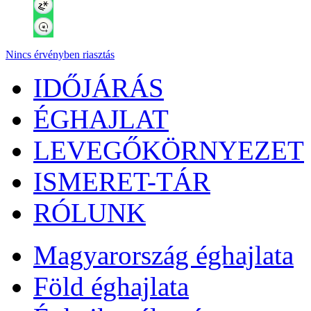
Nincs érvényben riasztás
IDŐJÁRÁS
ÉGHAJLAT
LEVEGŐKÖRNYEZET
ISMERET-TÁR
RÓLUNK
Magyarország éghajlata
Föld éghajlata