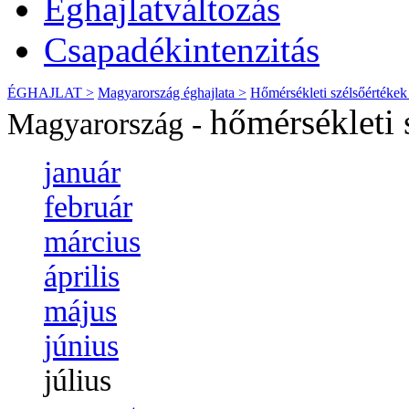
Éghajlatváltozás
Csapadékintenzitás
ÉGHAJLAT >
Magyarország éghajlata >
Hőmérsékleti szélsőértékek
hőmérsékleti 
Magyarország -
január
február
március
április
május
június
július