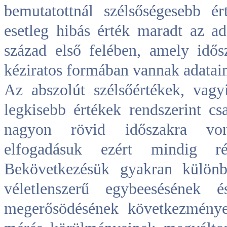
bemutatottnál szélsőségesebb é
esetleg hibás érték maradt az a
század első felében, amely idő
kéziratos formában vannak adatai
Az abszolút szélsőértékek, vag
legkisebb értékek rendszerint cs
nagyon rövid időszakra von
elfogadásuk ezért mindig rés
Bekövetkezésük gyakran különb
véletlenszerű egybeesésének 
megerősödésének következménye