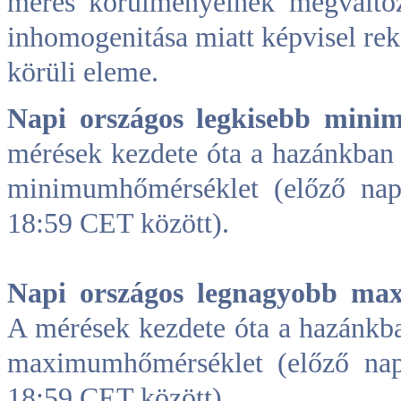
mérés körülményeinek megváltoz
inhomogenitása miatt képvisel rek
körüli eleme.
Napi országos legkisebb min
mérések kezdete óta a hazánkban 
minimumhőmérséklet (előző na
18:59 CET között).
Napi országos legnagyobb m
A mérések kezdete óta a hazánkb
maximumhőmérséklet (előző na
18:59 CET között).