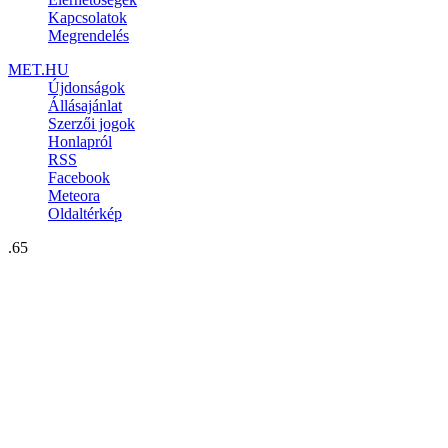
Kapcsolatok
Megrendelés
MET.HU
Újdonságok
Állásajánlat
Szerzői jogok
Honlapról
RSS
Facebook
Meteora
Oldaltérkép
.65