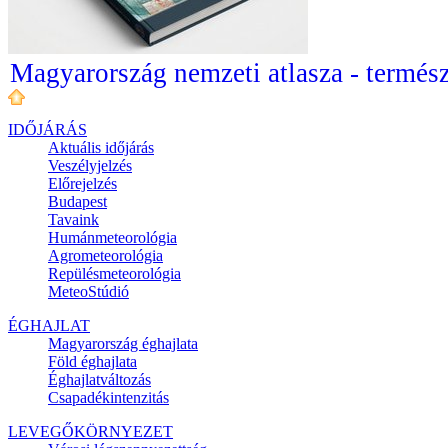
Magyarország nemzeti atlasza - termész
IDŐJÁRÁS
Aktuális
időjárás
Veszélyjelzés
Előrejelzés
Budapest
Tavaink
Humánmeteorológia
Agrometeorológia
Repülésmeteorológia
MeteoStúdió
ÉGHAJLAT
Magyarország éghajlata
Föld éghajlata
Éghajlatváltozás
Csapadékintenzitás
LEVEGŐKÖRNYEZET