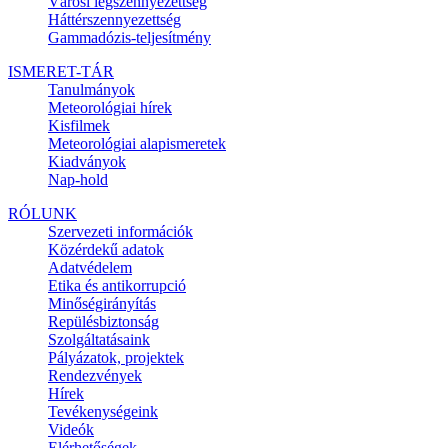
Városi légszennyezettség
Háttérszennyezettség
Gammadózis-teljesítmény
ISMERET-TÁR
Tanulmányok
Meteorológiai hírek
Kisfilmek
Meteorológiai alapismeretek
Kiadványok
Nap-hold
RÓLUNK
Szervezeti információk
Közérdekű adatok
Adatvédelem
Etika és antikorrupció
Minőségirányítás
Repülésbiztonság
Szolgáltatásaink
Pályázatok, projektek
Rendezvények
Hírek
Tevékenységeink
Videók
Elérhetőségek