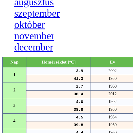
augusztus
szeptember
október
november
december
Nap
Hőmérséklet [°C]
Év
3.9
2002
1
41.3
1950
2.7
1960
2
38.4
2012
4.0
1902
3
38.8
1950
4.5
1984
4
39.8
1950
4.4
1960