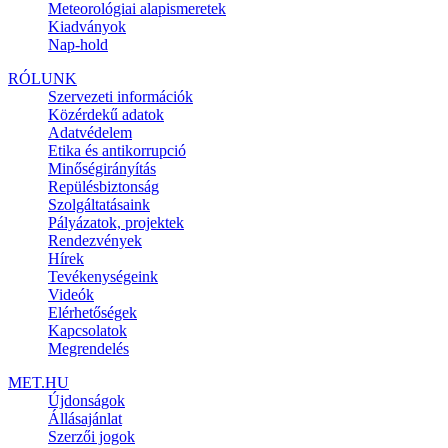
Meteorológiai alapismeretek
Kiadványok
Nap-hold
RÓLUNK
Szervezeti információk
Közérdekű adatok
Adatvédelem
Etika és antikorrupció
Minőségirányítás
Repülésbiztonság
Szolgáltatásaink
Pályázatok, projektek
Rendezvények
Hírek
Tevékenységeink
Videók
Elérhetőségek
Kapcsolatok
Megrendelés
MET.HU
Újdonságok
Állásajánlat
Szerzői jogok