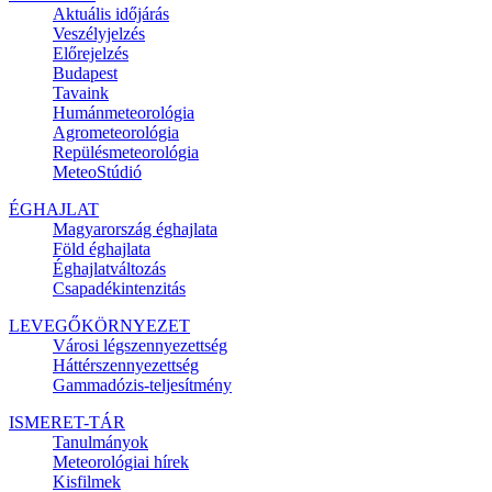
Aktuális
időjárás
Veszélyjelzés
Előrejelzés
Budapest
Tavaink
Humánmeteorológia
Agrometeorológia
Repülésmeteorológia
MeteoStúdió
ÉGHAJLAT
Magyarország éghajlata
Föld éghajlata
Éghajlatváltozás
Csapadékintenzitás
LEVEGŐKÖRNYEZET
Városi légszennyezettség
Háttérszennyezettség
Gammadózis-teljesítmény
ISMERET-TÁR
Tanulmányok
Meteorológiai hírek
Kisfilmek