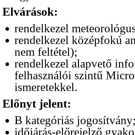
Elvárások:
rendelkezel meteorológu
rendelkezel középfokú an
nem feltétel);
rendelkezel alapvető info
felhasználói szintű Micr
ismeretekkel.
Előnyt jelent:
B kategóriás jogosítvány
időjárás-előrejelző gyakor