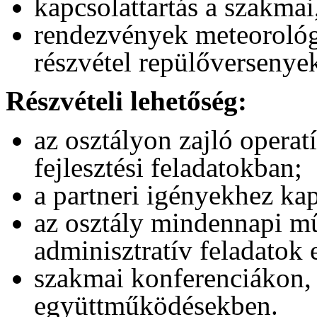
kapcsolattartás a szakmai,
rendezvények meteorológi
részvétel repülőversenye
Részvételi lehetőség:
az osztályon zajló opera
fejlesztési feladatokban;
a partneri igényekhez ka
az osztály mindennapi m
adminisztratív feladatok 
szakmai konferenciákon,
együttműködésekben.