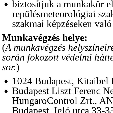
biztosítjuk a munkakör el
repülésmeteorológiai sz
szakmai képzéseken való 
Munkavégzés helye:
(
A munkavégzés helyszíneire 
során fokozott védelmi hátté
sor.
)
1024 Budapest, Kitaibel P
Budapest Liszt Ferenc 
HungaroControl Zrt., AN
Budapest, Igló utca 33-35