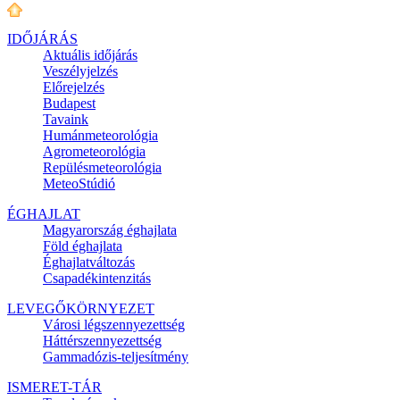
IDŐJÁRÁS
Aktuális
időjárás
Veszélyjelzés
Előrejelzés
Budapest
Tavaink
Humánmeteorológia
Agrometeorológia
Repülésmeteorológia
MeteoStúdió
ÉGHAJLAT
Magyarország éghajlata
Föld éghajlata
Éghajlatváltozás
Csapadékintenzitás
LEVEGŐKÖRNYEZET
Városi légszennyezettség
Háttérszennyezettség
Gammadózis-teljesítmény
ISMERET-TÁR