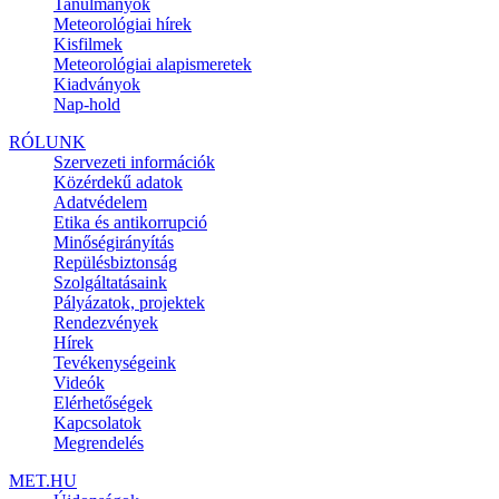
Tanulmányok
Meteorológiai hírek
Kisfilmek
Meteorológiai alapismeretek
Kiadványok
Nap-hold
RÓLUNK
Szervezeti információk
Közérdekű adatok
Adatvédelem
Etika és antikorrupció
Minőségirányítás
Repülésbiztonság
Szolgáltatásaink
Pályázatok, projektek
Rendezvények
Hírek
Tevékenységeink
Videók
Elérhetőségek
Kapcsolatok
Megrendelés
MET.HU