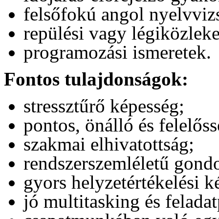
felsőfokú angol nyelvviz
repülési vagy légiközleke
programozási ismeretek.
Fontos tulajdonságok:
stressztűrő képesség;
pontos, önálló és felelős
szakmai elhivatottság;
rendszerszemléletű gond
gyors helyzetértékelési k
jó multitasking és feladat