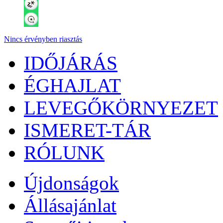
Nincs érvényben riasztás
IDŐJÁRÁS
ÉGHAJLAT
LEVEGŐKÖRNYEZET
ISMERET-TÁR
RÓLUNK
Újdonságok
Állásajánlat