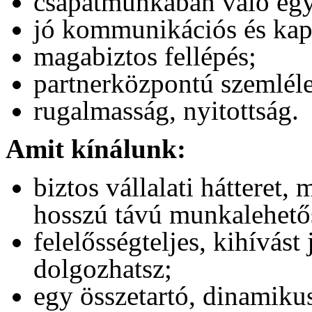
csapatmunkában való eg
jó kommunikációs és kapc
magabiztos fellépés;
partnerközpontú szemléle
rugalmasság, nyitottság.
Amit kínálunk:
biztos vállalati hátteret,
hosszú távú munkalehetős
felelősségteljes, kihívás
dolgozhatsz;
egy összetartó, dinamikus