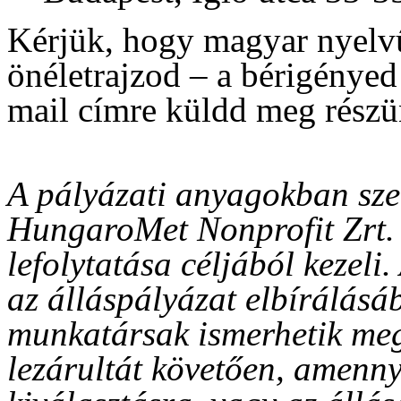
Kérjük, hogy magyar nyelvű
önéletrajzod – a bérigénye
mail címre küldd meg részü
A pályázati anyagokban sze
HungaroMet Nonprofit Zrt. k
lefolytatása céljából kezeli
az álláspályázat elbírálásáb
munkatársak ismerhetik meg
lezárultát követően, amenn