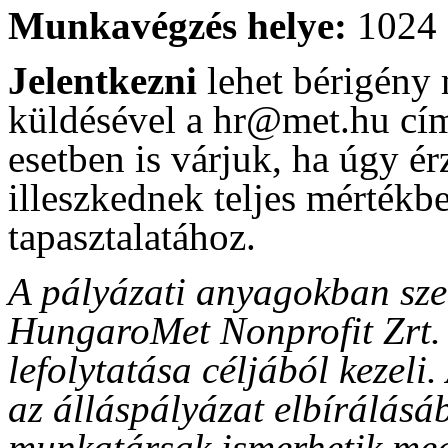
Munkavégzés helye:
1024 
Jelentkezni
lehet bérigény 
küldésével a hr@met.hu cím
esetben is várjuk, ha úgy ér
illeszkednek teljes mértékb
tapasztalatához.
A pályázati anyagokban sze
HungaroMet Nonprofit Zrt. k
lefolytatása céljából kezeli
az álláspályázat elbírálásáb
munkatársak ismerhetik meg