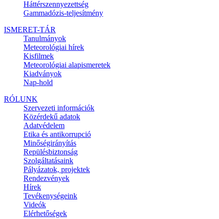
Háttérszennyezettség
Gammadózis-teljesítmény
ISMERET-TÁR
Tanulmányok
Meteorológiai hírek
Kisfilmek
Meteorológiai alapismeretek
Kiadványok
Nap-hold
RÓLUNK
Szervezeti információk
Közérdekű adatok
Adatvédelem
Etika és antikorrupció
Minőségirányítás
Repülésbiztonság
Szolgáltatásaink
Pályázatok, projektek
Rendezvények
Hírek
Tevékenységeink
Videók
Elérhetőségek