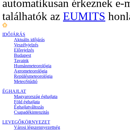
automatikusan érkeznek e-m
találhatók az
EUMITS
honl
IDŐJÁRÁS
Aktuális
időjárás
Veszélyjelzés
Előrejelzés
Budapest
Tavaink
Humánmeteorológia
Agrometeorológia
Repülésmeteorológia
MeteoStúdió
ÉGHAJLAT
Magyarország éghajlata
Föld éghajlata
Éghajlatváltozás
Csapadékintenzitás
LEVEGŐKÖRNYEZET
Városi légszennyezettség