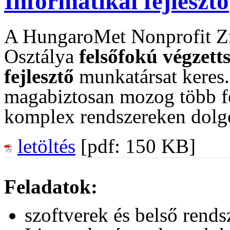
Informatikai fejlesztő
A HungaroMet Nonprofit Zr
Osztálya
felsőfokú végzett
fejlesztő
munkatársat keres.
magabiztosan mozog több fej
komplex rendszereken dolg
letöltés
[pdf: 150 KB]
Feladatok:
szoftverek és belső rendsz