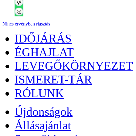
Nincs érvényben riasztás
IDŐJÁRÁS
ÉGHAJLAT
LEVEGŐKÖRNYEZET
ISMERET-TÁR
RÓLUNK
Újdonságok
Állásajánlat