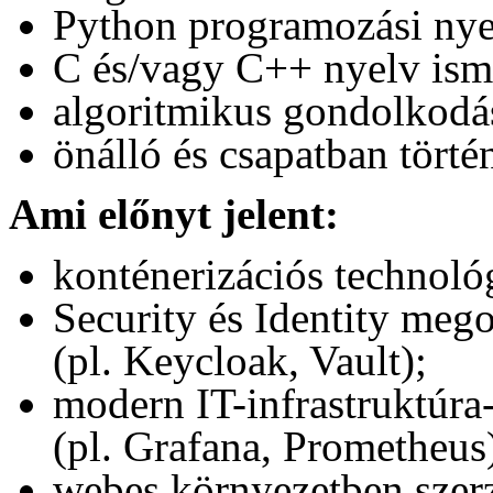
Python programozási nyel
C és/vagy C++ nyelv ism
algoritmikus gondolkodá
önálló és csapatban tört
Ami előnyt jelent:
konténerizációs technológ
Security és Identity mego
(pl. Keycloak, Vault);
modern IT-infrastruktúra
(pl. Grafana, Prometheus
webes környezetben szerze