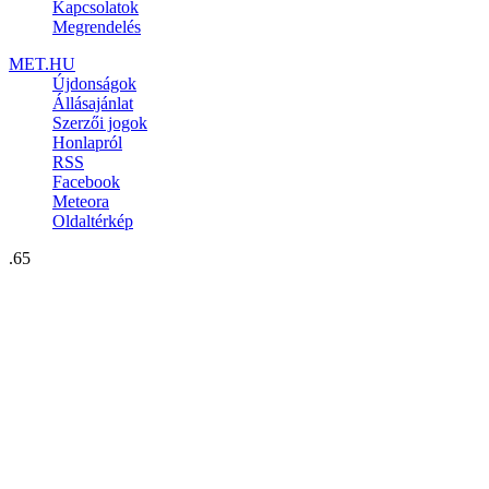
Kapcsolatok
Megrendelés
MET.HU
Újdonságok
Állásajánlat
Szerzői jogok
Honlapról
RSS
Facebook
Meteora
Oldaltérkép
.65