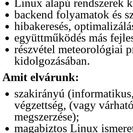
Linux alapú rendszerek ke
backend folyamatok és szo
hibakeresés, optimalizálá
együttműködés más fejles
részvétel meteorológiai p
kidolgozásában.
Amit elvárunk:
szakirányú (informatikus
végzettség, (vagy várhat
megszerzése);
magabiztos Linux ismere