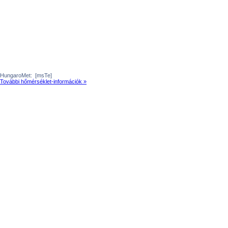
HungaroMet:
[msTe]
További hőmérséklet-információk »