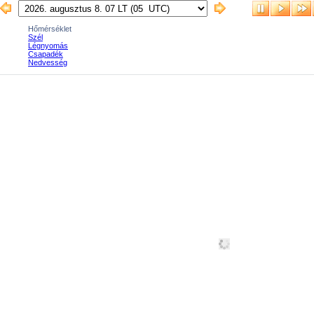
Hőmérséklet
Szél
Légnyomás
Csapadék
Nedvesség